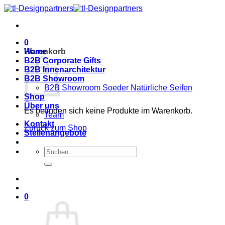
Zum
Inhalt
springen
0
Warenkorb
Home
B2B Corporate Gifts
B2B Innenarchitektur
B2B Showroom
B2B Showroom Soeder Natürliche Seifen
Shop
Über uns
Es befinden sich keine Produkte im Warenkorb.
Team
Kontakt
Zurück zum Shop
Stellenangebote
Suche
nach:
0