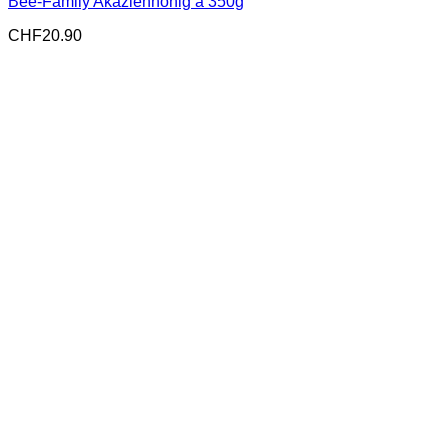
Bee-Family Akazienhonig à 350g
CHF
20.90