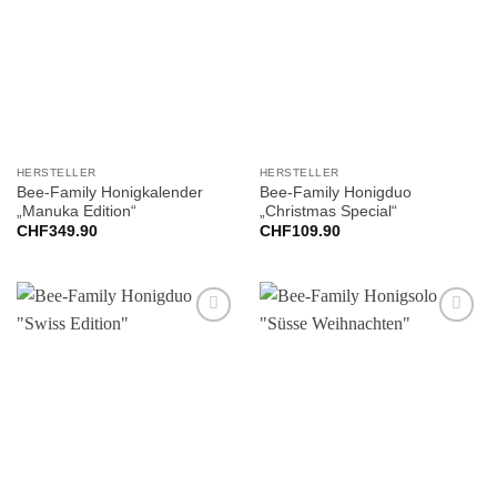
wishlist
wishlist
HERSTELLER
HERSTELLER
Bee-Family Honigkalender
Bee-Family Honigduo
„Manuka Edition“
„Christmas Special“
CHF
349.90
CHF
109.90
Add to
Add to
wishlist
wishlist