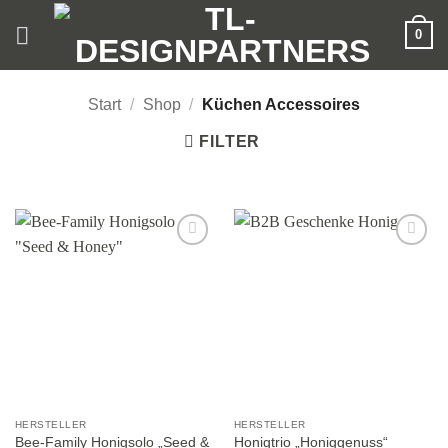
Zum
0
Inhalt
springen
Start
/
Shop
/
Küchen Accessoires
FILTER
Add to
Add to
wishlist
wishlist
HERSTELLER
HERSTELLER
Bee-Family Honigsolo „Seed &
Honigtrio „Honiggenuss“