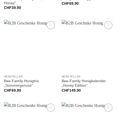
Honey“
CHF
69.90
CHF
39.90
Add to
Add to
wishlist
wishlist
HERSTELLER
HERSTELLER
Bee-Family Honigtrio
Bee-Family Honigkalender
„Sommergenuss“
„Honey Edition“
CHF
69.90
CHF
149.90
Add to
Add to