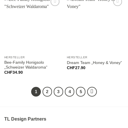
Add to
Add to
wishlist
wishlist
HERSTELLER
HERSTELLER
Bee-Family Honigsolo
Dream Team „Honey & Voney“
„Schweizer Waldaroma“
CHF
27.90
CHF
34.90
1
2
3
4
5
TL Design Partners