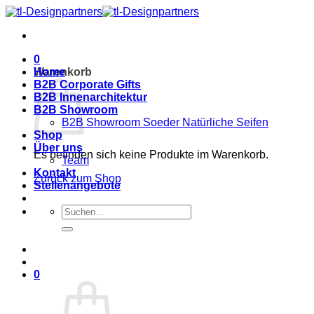
Zum
Inhalt
springen
0
Warenkorb
Home
B2B Corporate Gifts
B2B Innenarchitektur
B2B Showroom
B2B Showroom Soeder Natürliche Seifen
Shop
Über uns
Es befinden sich keine Produkte im Warenkorb.
Team
Kontakt
Zurück zum Shop
Stellenangebote
Suche
nach:
0