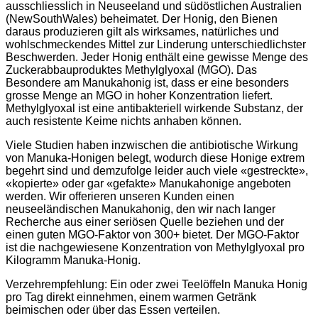
ausschliesslich in Neuseeland und südöstlichen Australien
(NewSouthWales) beheimatet. Der Honig, den Bienen
daraus produzieren gilt als wirksames, natürliches und
wohlschmeckendes Mittel zur Linderung unterschiedlichster
Beschwerden. Jeder Honig enthält eine gewisse Menge des
Zuckerabbauproduktes Methylglyoxal (MGO). Das
Besondere am Manukahonig ist, dass er eine besonders
grosse Menge an MGO in hoher Konzentration liefert.
Methylglyoxal ist eine antibakteriell wirkende Substanz, der
auch resistente Keime nichts anhaben können.
Viele Studien haben inzwischen die antibiotische Wirkung
von Manuka-Honigen belegt, wodurch diese Honige extrem
begehrt sind und demzufolge leider auch viele «gestreckte»,
«kopierte» oder gar «gefakte» Manukahonige angeboten
werden. Wir offerieren unseren Kunden einen
neuseeländischen Manukahonig, den wir nach langer
Recherche aus einer seriösen Quelle beziehen und der
einen guten MGO-Faktor von 300+ bietet. Der MGO-Faktor
ist die nachgewiesene Konzentration von Methylglyoxal pro
Kilogramm Manuka-Honig.
Verzehrempfehlung: Ein oder zwei Teelöffeln Manuka Honig
pro Tag direkt einnehmen, einem warmen Getränk
beimischen oder über das Essen verteilen.