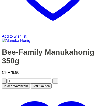
Add to wishlist
Bee-Family Manukahonig
350g
CHF
79.90
Bee-
Family
In den Warenkorb
Jetzt kaufen
Manukahonig
350g
Menge