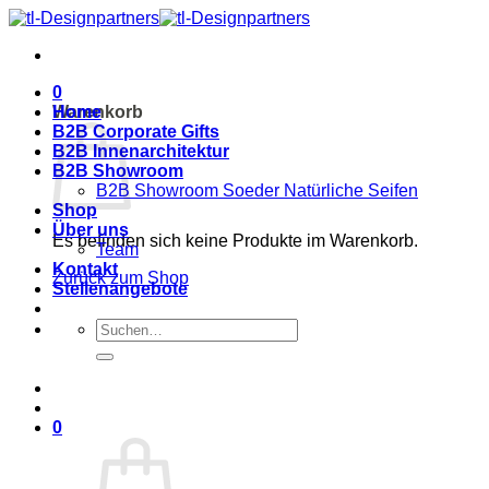
Zum
Inhalt
springen
0
Warenkorb
Home
B2B Corporate Gifts
B2B Innenarchitektur
B2B Showroom
B2B Showroom Soeder Natürliche Seifen
Shop
Über uns
Es befinden sich keine Produkte im Warenkorb.
Team
Kontakt
Zurück zum Shop
Stellenangebote
Suche
nach:
0