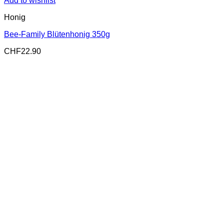
Add to wishlist
Honig
Bee-Family Blütenhonig 350g
CHF
22.90