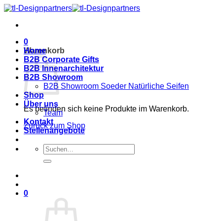
Zum
Inhalt
springen
0
Warenkorb
Home
B2B Corporate Gifts
B2B Innenarchitektur
B2B Showroom
B2B Showroom Soeder Natürliche Seifen
Shop
Über uns
Es befinden sich keine Produkte im Warenkorb.
Team
Kontakt
Zurück zum Shop
Stellenangebote
Suche
nach:
0