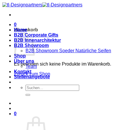
Zum
Inhalt
springen
0
Warenkorb
Home
B2B Corporate Gifts
B2B Innenarchitektur
B2B Showroom
B2B Showroom Soeder Natürliche Seifen
Shop
Über uns
Es befinden sich keine Produkte im Warenkorb.
Team
Kontakt
Zurück zum Shop
Stellenangebote
Suche
nach:
0