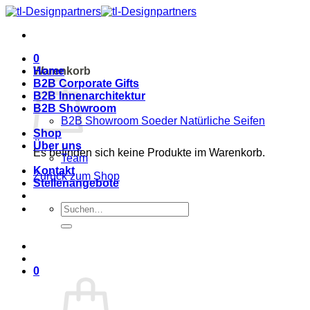
Zum
Inhalt
springen
0
Warenkorb
Home
B2B Corporate Gifts
B2B Innenarchitektur
B2B Showroom
B2B Showroom Soeder Natürliche Seifen
Shop
Über uns
Es befinden sich keine Produkte im Warenkorb.
Team
Kontakt
Zurück zum Shop
Stellenangebote
Suche
nach:
0