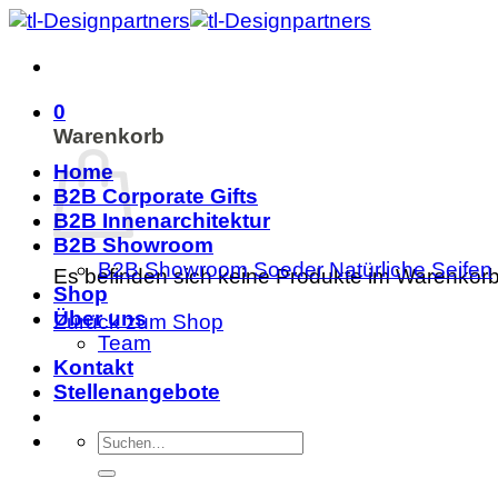
Zum
Inhalt
springen
0
Warenkorb
Home
B2B Corporate Gifts
B2B Innenarchitektur
B2B Showroom
B2B Showroom Soeder Natürliche Seifen
Es befinden sich keine Produkte im Warenkorb
Shop
Über uns
Zurück zum Shop
Team
Kontakt
Stellenangebote
Suche
nach: