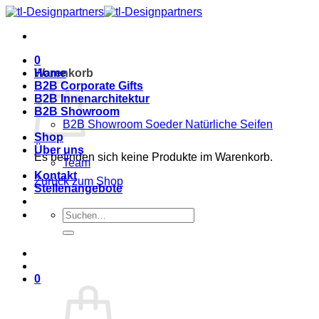
Zum
Inhalt
springen
0
Warenkorb
Home
B2B Corporate Gifts
B2B Innenarchitektur
B2B Showroom
B2B Showroom Soeder Natürliche Seifen
Shop
Über uns
Es befinden sich keine Produkte im Warenkorb.
Team
Kontakt
Zurück zum Shop
Stellenangebote
Suche
nach:
0