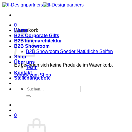
Zum
Inhalt
springen
0
Warenkorb
Home
B2B Corporate Gifts
B2B Innenarchitektur
B2B Showroom
B2B Showroom Soeder Natürliche Seifen
Shop
Über uns
Es befinden sich keine Produkte im Warenkorb.
Team
Kontakt
Zurück zum Shop
Stellenangebote
Suche
nach:
0