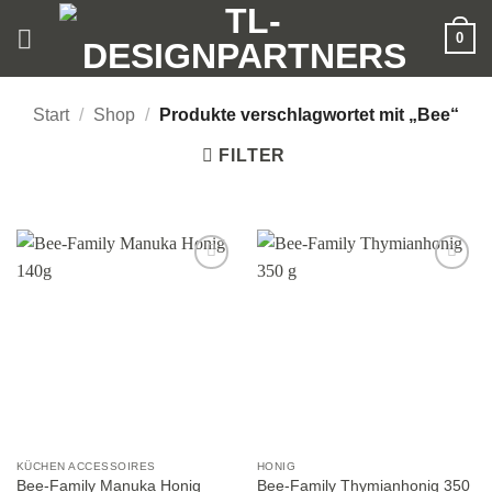
Zum
0
Inhalt
springen
Start
/
Shop
/
Produkte verschlagwortet mit „Bee“
FILTER
Add to
Add to
wishlist
wishlist
KÜCHEN ACCESSOIRES
HONIG
Bee-Family Manuka Honig
Bee-Family Thymianhonig 350