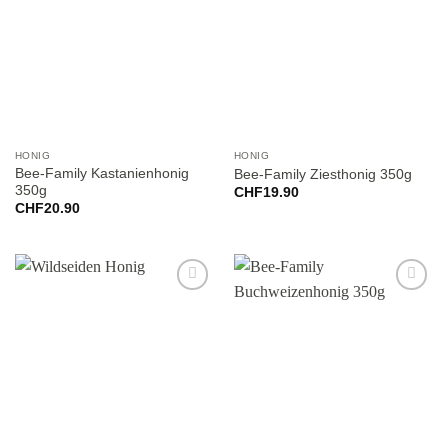
wishlist
wishlist
HONIG
HONIG
Bee-Family Kastanienhonig
Bee-Family Ziesthonig 350g
350g
CHF
19.90
CHF
20.90
Add to
Add to
wishlist
wishlist