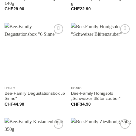
140g
g
CHF
29.90
CHF
22.90
Add to
Add to
wishlist
wishlist
HONIG
HONIG
Bee-Family Degustationsbox „6
Bee-Family Honigsolo
Sinne“
„Schweizer Blütenzauber“
CHF
44.90
CHF
34.90
Add to
Add to