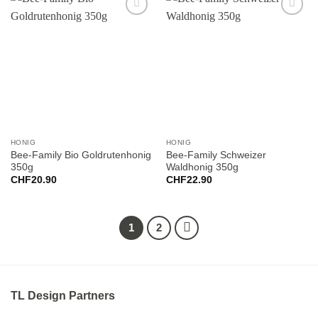
Add to
Add to
wishlist
wishlist
HONIG
HONIG
Bee-Family Bio Goldrutenhonig
Bee-Family Schweizer
350g
Waldhonig 350g
CHF
20.90
CHF
22.90
1
2
TL Design Partners