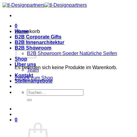
Zum
Inhalt
springen
0
Warenkorb
Home
B2B Corporate Gifts
B2B Innenarchitektur
B2B Showroom
B2B Showroom Soeder Natürliche Seifen
Shop
Über uns
Es befinden sich keine Produkte im Warenkorb.
Team
Kontakt
Zurück zum Shop
Stellenangebote
Suche
nach:
0