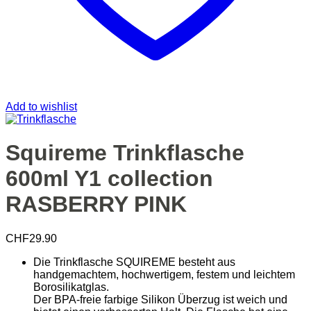
Add to wishlist
Squireme Trinkflasche
600ml Y1 collection
RASBERRY PINK
CHF
29.90
Die Trinkflasche SQUIREME besteht aus
handgemachtem, hochwertigem, festem und leichtem
Borosilikatglas.
Der BPA-freie farbige Silikon Überzug ist weich und