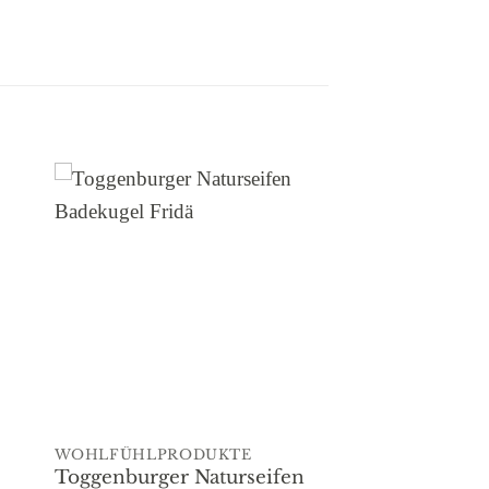
to
Add to
ist
wishlist
WOHLFÜHLPRODUKTE
Toggenburger Naturseifen