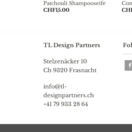
sterhase in
Patchouli Shampooseife
Com
CHF
15.00
CH
TL Design Partners
Fo
Stelzenäcker 10
Ch 9320 Frasnacht
info@tl-
designpartners.ch
+41 79 933 28 64