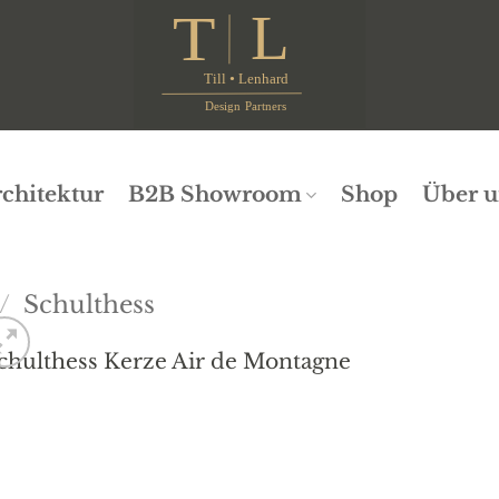
chitektur
B2B Showroom
Shop
Über u
/
Schulthess
Add 
wishli