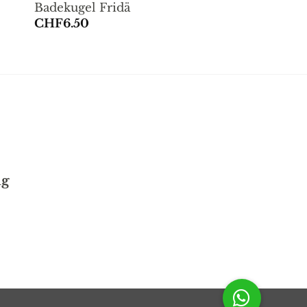
Badekugel Fridä
CHF
6.50
ng