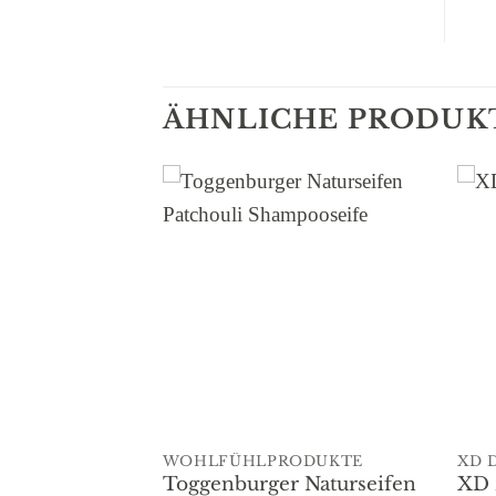
ÄHNLICHE PRODUK
Add to
Add to
wishlist
wishlist
ER
WOHLFÜHLPRODUKTE
XD 
ickerei
Toggenburger Naturseifen
XD 