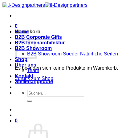
Zum
Inhalt
springen
0
Warenkorb
Home
B2B Corporate Gifts
B2B Innenarchitektur
B2B Showroom
B2B Showroom Soeder Natürliche Seifen
Shop
Über uns
Es befinden sich keine Produkte im Warenkorb.
Team
Kontakt
Zurück zum Shop
Stellenangebote
Suche
nach:
0