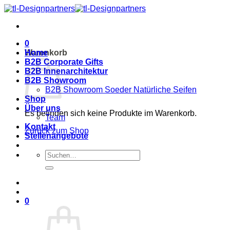
Zum
Inhalt
springen
0
Warenkorb
Home
B2B Corporate Gifts
B2B Innenarchitektur
B2B Showroom
B2B Showroom Soeder Natürliche Seifen
Shop
Über uns
Es befinden sich keine Produkte im Warenkorb.
Team
Kontakt
Zurück zum Shop
Stellenangebote
Suche
nach:
0