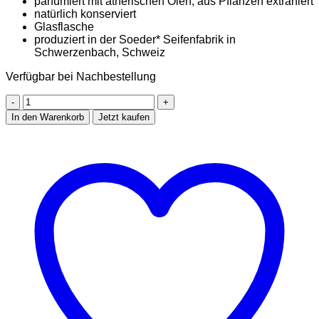
parfümiert mit ätherischen Ölen, aus Pflanzen extrahiert
natürlich konserviert
Glasflasche
produziert in der Soeder* Seifenfabrik in
Schwerzenbach, Schweiz
Verfügbar bei Nachbestellung
Naturhaarspühlung
für
In den Warenkorb
Jetzt kaufen
dein
Haar
ORANGE
GROVE
250ml
Menge