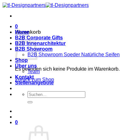
Zum
Inhalt
springen
0
Warenkorb
Home
B2B Corporate Gifts
B2B Innenarchitektur
B2B Showroom
B2B Showroom Soeder Natürliche Seifen
Shop
Über uns
Es befinden sich keine Produkte im Warenkorb.
Team
Kontakt
Zurück zum Shop
Stellenangebote
Suche
nach:
0