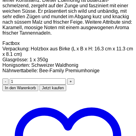
feiner Konsistenz. Dieser Edelhonig ist butterzart-
schmelzend, zergeht auf der Zunge und fasziniert mit einer
weichen Süsse. Er präsentiert sich wild und unbändig, mit
sehr edlen Zügen und mundet im Abgang kurz und knackig
nach süssem Malz und frischer Feige. Weitere Attribute sind:
Karamell, moosige Noten mit einem ausgewogenen Aroma
frischer Tannennadeln.
Factbox
Verpackung: Holzbox aus Birke (L x B x H: 16.3 cm x 11.3 cm
x 8.1 cm)
Glasgrösse: 1 x 350g
Honigsorten: Schweizer Waldhonig
Nährwerttabelle: Bee-Family Premiumhonige
Bee-
Family
In den Warenkorb
Jetzt kaufen
Honigsolo
"
Schweizer
Waldaroma"
Menge