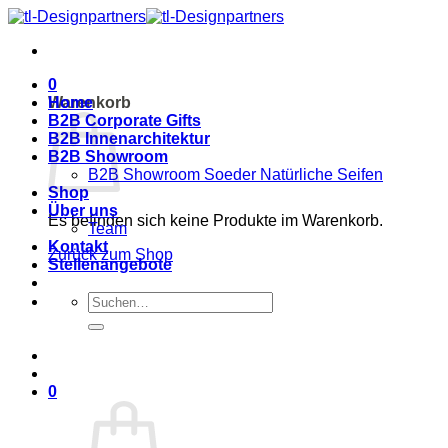
Zum
Inhalt
springen
0
Warenkorb
Home
B2B Corporate Gifts
B2B Innenarchitektur
B2B Showroom
B2B Showroom Soeder Natürliche Seifen
Shop
Über uns
Es befinden sich keine Produkte im Warenkorb.
Team
Kontakt
Zurück zum Shop
Stellenangebote
Suche
nach:
0