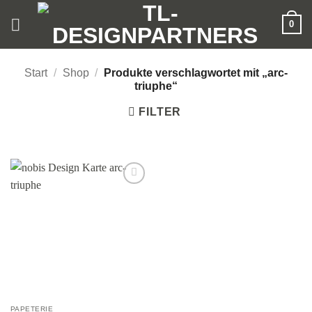
Zum
0
Inhalt
springen
Start
/
Shop
/
Produkte verschlagwortet mit „arc-
triuphe“
FILTER
Add to
wishlist
PAPETERIE