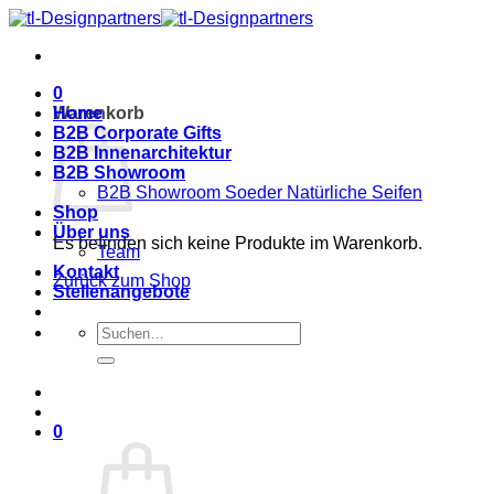
Zum
Inhalt
springen
0
Warenkorb
Home
B2B Corporate Gifts
B2B Innenarchitektur
B2B Showroom
B2B Showroom Soeder Natürliche Seifen
Shop
Über uns
Es befinden sich keine Produkte im Warenkorb.
Team
Kontakt
Zurück zum Shop
Stellenangebote
Suche
nach:
0